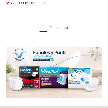
$17.639 CLP
$20.160 CLP
1
2
»
Last