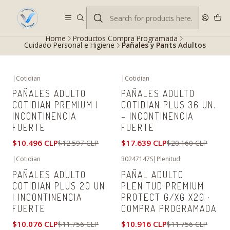
Despacho gratis en RM desde $100.000. Revisa las condiciones.
Home
Productos Compra Programada
Cuidado Personal e Higiene
Pañales y Pants Adultos
|
Cotidian
|
Cotidian
-17%
OFF
-13%
OFF
PAÑALES ADULTO
PAÑALES ADULTO
COTIDIAN PREMIUM |
COTIDIAN PLUS 36 UN.
INCONTINENCIA
– INCONTINENCIA
FUERTE
FUERTE
$10.496 CLP
$17.639 CLP
$12.597 CLP
$20.160 CLP
|
Cotidian
30247147S
|
Plenitud
-14%
OFF
-7%
OFF
PAÑALES ADULTO
PAÑAL ADULTO
COTIDIAN PLUS 20 UN.
PLENITUD PREMIUM
| INCONTINENCIA
PROTECT G/XG X20 ·
FUERTE
COMPRA PROGRAMADA
$10.076 CLP
$10.916 CLP
$11.756 CLP
$11.756 CLP