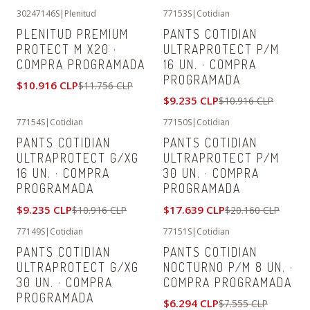
30247146S
|
Plenitud
77153S
|
Cotidian
-7%
OFF
-15%
OFF
PLENITUD PREMIUM
PANTS COTIDIAN
PROTECT M X20 ·
ULTRAPROTECT P/M
COMPRA PROGRAMADA
16 UN. · COMPRA
PROGRAMADA
$10.916 CLP
$11.756 CLP
$9.235 CLP
$10.916 CLP
77154S
|
Cotidian
77150S
|
Cotidian
-15%
OFF
-13%
OFF
PANTS COTIDIAN
PANTS COTIDIAN
ULTRAPROTECT G/XG
ULTRAPROTECT P/M
16 UN. · COMPRA
30 UN. · COMPRA
PROGRAMADA
PROGRAMADA
$9.235 CLP
$17.639 CLP
$10.916 CLP
$20.160 CLP
77149S
|
Cotidian
77151S
|
Cotidian
-13%
OFF
-17%
OFF
PANTS COTIDIAN
PANTS COTIDIAN
ULTRAPROTECT G/XG
NOCTURNO P/M 8 UN. ·
30 UN. · COMPRA
COMPRA PROGRAMADA
PROGRAMADA
$6.294 CLP
$7.555 CLP