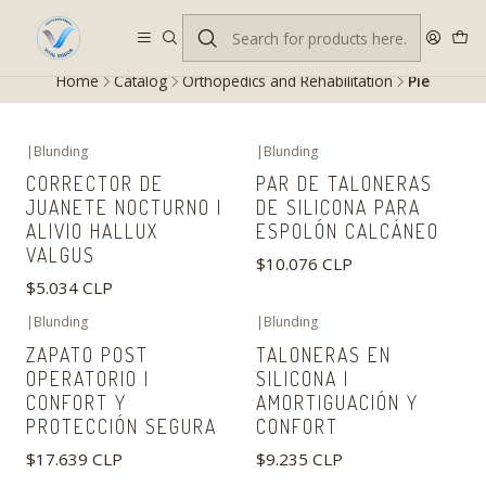
Despacho gratis en RM desde $100.000. Revisa las condiciones.
Home
Catalog
Orthopedics and Rehabilitation
Pie
|
Blunding
|
Blunding
CORRECTOR DE
PAR DE TALONERAS
JUANETE NOCTURNO |
DE SILICONA PARA
ALIVIO HALLUX
ESPOLÓN CALCÁNEO
VALGUS
$10.076 CLP
$5.034 CLP
|
Blunding
|
Blunding
ZAPATO POST
TALONERAS EN
OPERATORIO |
SILICONA |
CONFORT Y
AMORTIGUACIÓN Y
PROTECCIÓN SEGURA
CONFORT
$17.639 CLP
$9.235 CLP