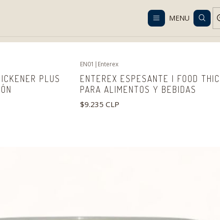
Despacho gratis en RM desde $100.000. Revisa las condiciones.
MENU
Home
Catalog
Nutrition
Espesantes
EN01
|
Enterex
HICKENER PLUS
ENTEREX ESPESANTE | FOOD THI
IÓN
PARA ALIMENTOS Y BEBIDAS
$9.235 CLP