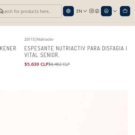
EN
20115
|
Nutriactiv
-13%
OFF
CKENER
ESPESANTE NUTRIACTIV PARA DISFAGIA |
VITAL SENIOR.
$5.630 CLP
$6.462 CLP