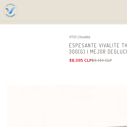
VT01
|
Vivalite
-8%
OFF
ESPESANTE VIVALITE T
300[G] | MEJOR DEGLUC
$8.395 CLP
$9.151 CLP