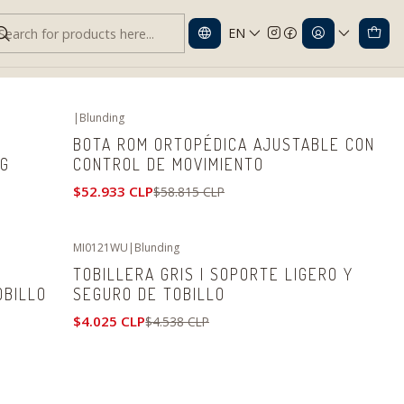
EN
|
Blunding
-10%
OFF
BOTA ROM ORTOPÉDICA AJUSTABLE CON
NG
CONTROL DE MOVIMIENTO
$52.933 CLP
$58.815 CLP
MI0121WU
|
Blunding
-11%
OFF
TOBILLERA GRIS | SOPORTE LIGERO Y
OBILLO
SEGURO DE TOBILLO
$4.025 CLP
$4.538 CLP