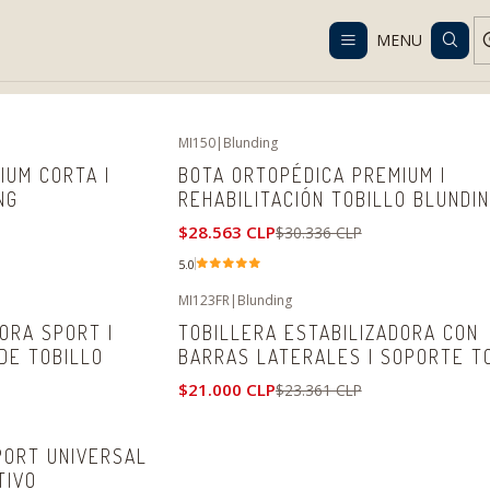
Despacho gratis en RM desde $100.000. Revisa las condiciones.
MENU
Home
Catalog
Orthopedics and Rehabilitation
Tobillo
MI150
|
Blunding
-6%
OFF
IUM CORTA |
BOTA ORTOPÉDICA PREMIUM |
NG
REHABILITACIÓN TOBILLO BLUNDI
$28.563 CLP
$30.336 CLP
5.0
MI123FR
|
Blunding
-10%
OFF
ORA SPORT |
TOBILLERA ESTABILIZADORA CON
DE TOBILLO
BARRAS LATERALES | SOPORTE T
$21.000 CLP
$23.361 CLP
PORT UNIVERSAL
TIVO