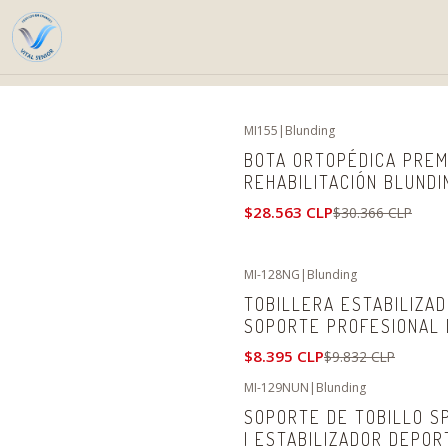
MI155
|
Blunding
-6%
OFF
BOTA ORTOPÉDICA PREM
REHABILITACIÓN BLUNDI
$28.563 CLP
$30.366 CLP
MI-128NG
|
Blunding
-15%
OFF
TOBILLERA ESTABILIZAD
SOPORTE PROFESIONAL 
$8.395 CLP
$9.832 CLP
MI-129NUN
|
Blunding
-12%
OFF
SOPORTE DE TOBILLO S
| ESTABILIZADOR DEPOR