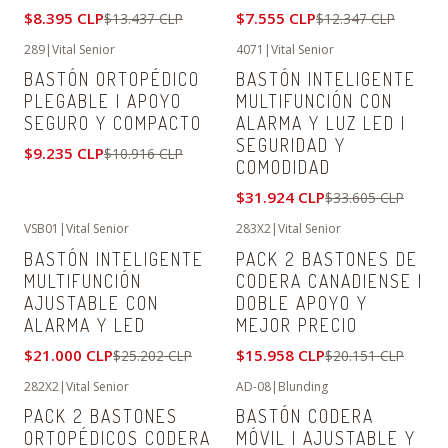
$8.395 CLP
$7.555 CLP
$13.437 CLP
$12.347 CLP
289
|
Vital Senior
4071
|
Vital Senior
-15%
OFF
-5%
OFF
BASTÓN ORTOPÉDICO
BASTÓN INTELIGENTE
PLEGABLE | APOYO
MULTIFUNCIÓN CON
SEGURO Y COMPACTO
ALARMA Y LUZ LED |
SEGURIDAD Y
$9.235 CLP
$10.916 CLP
COMODIDAD
$31.924 CLP
$33.605 CLP
VSB01
|
Vital Senior
283X2
|
Vital Senior
-17%
OFF
-21%
OFF
BASTÓN INTELIGENTE
PACK 2 BASTONES DE
MULTIFUNCIÓN
CODERA CANADIENSE |
AJUSTABLE CON
DOBLE APOYO Y
ALARMA Y LED
MEJOR PRECIO
$21.000 CLP
$15.958 CLP
$25.202 CLP
$20.151 CLP
282X2
|
Vital Senior
AD-08
|
Blunding
-21%
OFF
-13%
OFF
PACK 2 BASTONES
BASTÓN CODERA
ORTOPÉDICOS CODERA
MÓVIL | AJUSTABLE Y