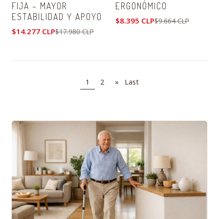
FIJA – MAYOR
ERGONÓMICO
ESTABILIDAD Y APOYO
$8.395 CLP
$9.664 CLP
$14.277 CLP
$17.980 CLP
1
2
»
Last