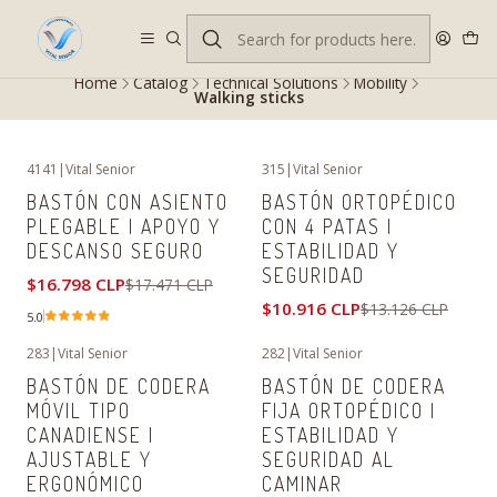
Despacho gratis en RM desde $100.000. Revisa las condiciones.
Home
Catalog
Technical Solutions
Mobility
Walking sticks
4141
|
Vital Senior
315
|
Vital Senior
-4%
OFF
-17%
OFF
BASTÓN CON ASIENTO
BASTÓN ORTOPÉDICO
PLEGABLE | APOYO Y
CON 4 PATAS |
DESCANSO SEGURO
ESTABILIDAD Y
SEGURIDAD
$16.798 CLP
$17.471 CLP
$10.916 CLP
$13.126 CLP
5.0
283
|
Vital Senior
282
|
Vital Senior
-38%
OFF
-39%
OFF
BASTÓN DE CODERA
BASTÓN DE CODERA
MÓVIL TIPO
FIJA ORTOPÉDICO |
CANADIENSE |
ESTABILIDAD Y
AJUSTABLE Y
SEGURIDAD AL
ERGONÓMICO
CAMINAR