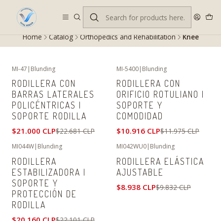
Despacho gratis en RM desde $100.000. Revisa las condiciones.
Home
Catalog
Orthopedics and Rehabilitation
Knee
MI-47
|
Blunding
MI-5400
|
Blunding
-7%
OFF
-9%
OFF
RODILLERA CON
RODILLERA CON
BARRAS LATERALES
ORIFICIO ROTULIANO |
POLICÉNTRICAS |
SOPORTE Y
SOPORTE RODILLA
COMODIDAD
$21.000 CLP
$10.916 CLP
$22.681 CLP
$11.975 CLP
MI044W
|
Blunding
MI042WU0
|
Blunding
-9%
OFF
-9%
OFF
RODILLERA
RODILLERA ELÁSTICA
ESTABILIZADORA |
AJUSTABLE
SOPORTE Y
$8.938 CLP
$9.832 CLP
PROTECCIÓN DE
RODILLA
$20.160 CLP
$22.101 CLP