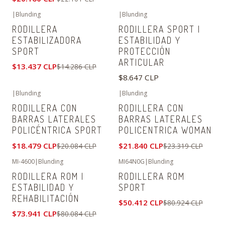
|
Blunding
|
Blunding
-6%
OFF
RODILLERA
RODILLERA SPORT |
ESTABILIZADORA
ESTABILIDAD Y
SPORT
PROTECCIÓN
ARTICULAR
$13.437 CLP
$14.286 CLP
$8.647 CLP
|
Blunding
|
Blunding
-8%
OFF
-6%
OFF
RODILLERA CON
RODILLERA CON
BARRAS LATERALES
BARRAS LATERALES
POLICÉNTRICA SPORT
POLICENTRICA WOMAN
$18.479 CLP
$21.840 CLP
$20.084 CLP
$23.319 CLP
MI-4600
|
Blunding
MI64N0G
|
Blunding
-8%
OFF
-38%
OFF
RODILLERA ROM |
RODILLERA ROM
ESTABILIDAD Y
SPORT
REHABILITACIÓN
$50.412 CLP
$80.924 CLP
$73.941 CLP
$80.084 CLP