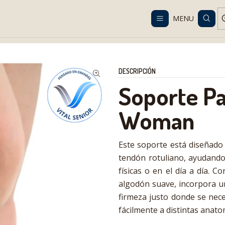
Despacho gratis en RM desde $100.000. Revisa las condiciones.
MENU
g
Orthopedics and Rehabilitation
Knee
Soporte Para Tendón Ro
DESCRIPCIÓN
Soporte Pa
Woman
Este soporte está diseñado 
tendón rotuliano, ayudando 
físicas o en el día a día. 
algodón suave, incorpora 
firmeza justo donde se nece
fácilmente a distintas anat