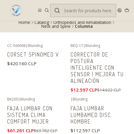
Despacho gratis en RM desde $100.000. Revisa las condiciones.
Home
Catalog
Orthopedics and Rehabilitation
Neck and Spine
Columna
CC-566908
|
Blunding
BEQ-17
|
Blunding
-14%
OFF
CORSET SPINOMED V
CORRECTOR DE
POSTURA
$420.160 CLP
INTELIGENTE CON
SENSOR | MEJORA TU
ALINEACIÓN
$12.597 CLP
$14.622 CLP
BK200
|
Blunding
|
Blunding
-4%
OFF
FAJA LUMBAR CON
FAJA LUMBAR
SISTEMA CLIMA
LUMBAMED DISC
COMFORT MUJER
HOMBRE
$61.261 CLP
$112.597 CLP
$63.782 CLP