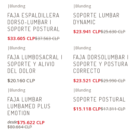
|
Blunding
|
Blunding
-11%
OFF
-7%
OFF
FAJA ESPALDILLERA
SOPORTE LUMBAR
DORSO-LUMBAR |
DYNAMIC
SOPORTE POSTURAL
$23.941 CLP
$25.630 CLP
$33.605 CLP
$37.563 CLP
|
Blunding
|
Blunding
-22%
OFF
FAJA LUMBOSACRAL |
FAJA DORSOLUMBAR |
SOPORTE Y ALIVIO
SOPORTE Y POSTURA
DEL DOLOR
CORRECTO
$20.160 CLP
$23.521 CLP
$29.990 CLP
|
Blunding
|
Blunding
-6%
OFF
-13%
OFF
FAJA LUMBAR
SOPORTE POSTURAL
LUMBAMED PLUS
$15.118 CLP
$17.311 CLP
EMOTION
$75.622 CLP
desde
$80.664 CLP