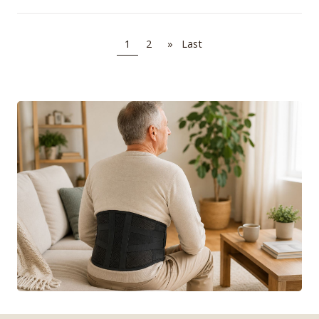
1
2
»
Last