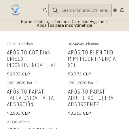
Despacho gratis en RM desde $100.000. Revisa las condiciones.
Home
Catalog
Personal Care and Hygiene
Apósitos para incontinencia
77121
|
Cotidian
30244545
|
Plenitud
APÓSITO COTIDIAN
APÓSITO PLENITUD
UNISEX |
MIMI INCONTINENCIA
INCONTINENCIA LEVE
X20
$3.773 CLP
$3.773 CLP
120116020
|
Paratí
120112020
|
Paratí
APÓSITO PARATÍ
APÓSITO PARATÍ
TALLA ÚNICA | ALTA
ADULTO XG | ULTRA
ABSORCIÓN
ABSORBENTE
$2.933 CLP
$3.353 CLP
21336
|
Abena
-2%
OFF