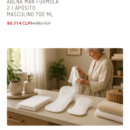
ABENA MAN FORMULA
No disponible
2 | APÓSITO
MASCULINO 700 ML
$6.714 CLP
$6.882 CLP