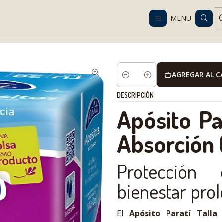
Despacho gratis en RM desde $100.000. Revisa las condiciones.
MENU
l Care and Hygiene
Apósitos para incontinencia
Apósito Paratí Tal
AGREGAR AL 
Cantidad
DESCRIPCIÓN
Apósito Par
Absorción 
Protección 
bienestar pro
El
Apósito Paratí Talla