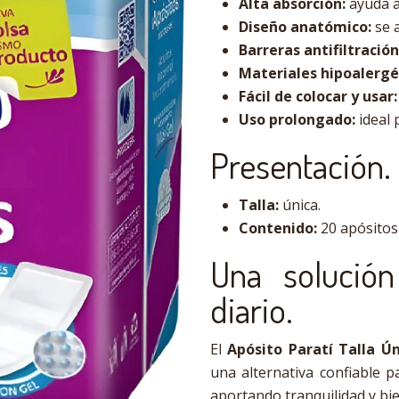
Alta absorción:
ayuda a
Diseño anatómico:
se 
Barreras antifiltración
Materiales hipoalergé
Fácil de colocar y usar:
Uso prolongado:
ideal p
Presentación.
Talla:
única.
Contenido:
20 apósitos
Una solución
diario.
El
Apósito Paratí Talla Ún
una alternativa confiable p
aportando tranquilidad y bie