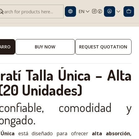
EN
la Única | Alta Absorción
CARRO
BUY NOW
REQUEST QUOTATION
atí Talla Única – Alta
(20 Unidades)
confiable, comodidad y
longado.
 Única
está diseñado para ofrecer
alta absorción,