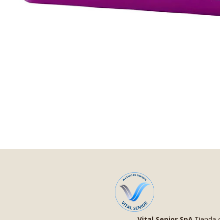
Vital Senior SpA
Tienda o