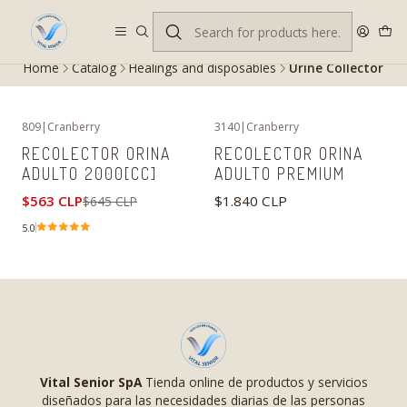
Despacho gratis en RM desde $100.000. Revisa las condiciones.
Home
Catalog
Healings and disposables
Urine Collector
809
|
Cranberry
3140
|
Cranberry
-13%
OFF
RECOLECTOR ORINA
RECOLECTOR ORINA
ADULTO 2000[CC]
ADULTO PREMIUM
$563 CLP
$1.840 CLP
$645 CLP
5.0
Vital Senior SpA
Tienda online de productos y servicios
diseñados para las necesidades diarias de las personas