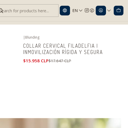
EN
llo
|
Blunding
-10%
OFF
COLLAR CERVICAL FILADELFIA |
INMOVILIZACIÓN RÍGIDA Y SEGURA
$15.958 CLP
$17.647 CLP