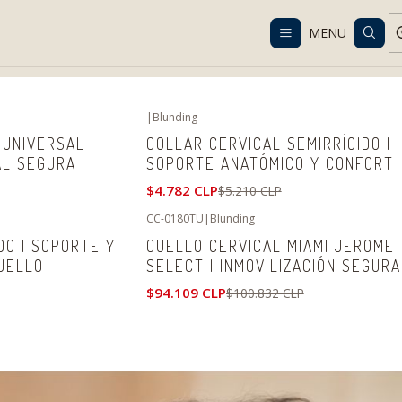
Despacho gratis en RM desde $100.000. Revisa las condiciones.
MENU
ome
Catalog
Orthopedics and Rehabilitation
Neck and Spine
Cue
|
Blunding
-8%
OFF
UNIVERSAL |
COLLAR CERVICAL SEMIRRÍGIDO |
AL SEGURA
SOPORTE ANATÓMICO Y CONFORT
$4.782 CLP
$5.210 CLP
CC-0180TU
|
Blunding
-7%
OFF
DO | SOPORTE Y
CUELLO CERVICAL MIAMI JEROME
No disponible
CUELLO
SELECT | INMOVILIZACIÓN SEGURA
$94.109 CLP
$100.832 CLP