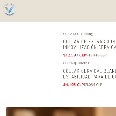
H
CC-0230U
|
Blunding
-17%
OFF
COLLAR DE EXTRACCIÓN 
No disponible
INMOVILIZACIÓN CERVIC
$12.597 CLP
$15.118 CLP
CC0160
|
Blunding
-17%
OFF
COLLAR CERVICAL BLAN
ESTABILIDAD PARA EL 
$4.193 CLP
$5.034 CLP