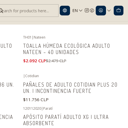
EN
TH01
|
Nateen
-16%
OFF
DULTO
TOALLA HÚMEDA ECOLÓGICA ADULTO
NATEEN – 40 UNIDADES
$2.092 CLP
$2.479 CLP
|
Cotidian
36 UN.
PAÑALES DE ADULTO COTIDIAN PLUS 20
UN. | INCONTINENCIA FUERTE
$11.756 CLP
120112020
|
Paratí
ENCIA
APÓSITO PARATÍ ADULTO XG | ULTRA
ABSORBENTE