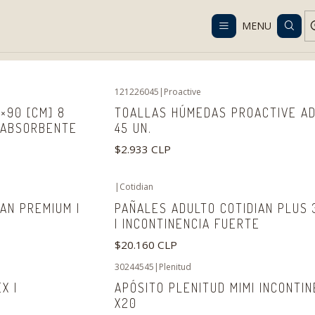
Despacho gratis en RM desde $100.000. Revisa las condiciones.
MENU
Home
Catalog
Personal Care and Hygiene
121226045
|
Proactive
×90 [CM] 8
TOALLAS HÚMEDAS PROACTIVE A
 ABSORBENTE
45 UN.
$2.933 CLP
|
Cotidian
AN PREMIUM |
PAÑALES ADULTO COTIDIAN PLUS 
| INCONTINENCIA FUERTE
$20.160 CLP
30244545
|
Plenitud
X |
APÓSITO PLENITUD MIMI INCONTIN
X20