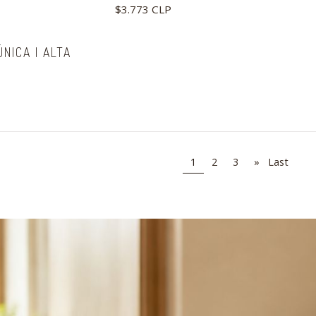
$3.773 CLP
NICA | ALTA
1
2
3
»
Last