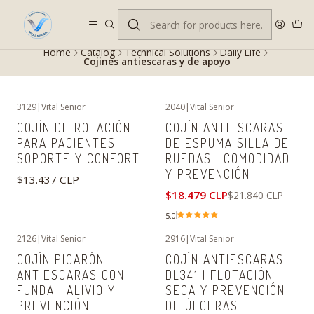
Despacho gratis en RM desde $100.000. Revisa las condiciones.
Home
Catalog
Technical Solutions
Daily Life
Cojines antiescaras y de apoyo
3129
|
Vital Senior
2040
|
Vital Senior
-15%
OFF
COJÍN DE ROTACIÓN
COJÍN ANTIESCARAS
PARA PACIENTES |
DE ESPUMA SILLA DE
SOPORTE Y CONFORT
RUEDAS | COMODIDAD
Y PREVENCIÓN
$13.437 CLP
$18.479 CLP
$21.840 CLP
5.0
2126
|
Vital Senior
2916
|
Vital Senior
-9%
OFF
COJÍN PICARÓN
COJÍN ANTIESCARAS
ANTIESCARAS CON
DL341 | FLOTACIÓN
FUNDA | ALIVIO Y
SECA Y PREVENCIÓN
PREVENCIÓN
DE ÚLCERAS