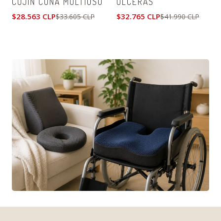
COJÍN CUÑA MULTIUSO
ÚLCERAS
$28.563 CLP
$32.765 CLP
$33.605 CLP
$41.990 CLP