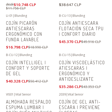
$10.748 CLP
$38.647 CLP
desde
$11.756 CLP
LI-01
|
Blunding
B-CU-13
|
Blunding
-12%
OFF
-9%
OFF
COJÍN PICARÓN
COJÍN ANTIESCARA
ANTIESCARAS
FLOTACIÓN SECA TPU
ERGONÓMICO CON
| CONFORT DIARIO
FUNDA LAVABLE
$45.370 CLP
$49.916 CLP
$16.798 CLP
$18.990 CLP
B-CU-12
|
Blunding
B-CU-15
|
Blunding
-20%
OFF
-19%
OFF
COJÍN INTELLIGEL |
COJÍN VISCOELÁSTICO
CONFORT Y SOPORTE
ATIESCARAS |
DE GEL
ERGONÓMICO Y
ANTIDESLIZANTE
$40.328 CLP
$50.412 CLP
$35.286 CLP
$43.353 CLP
VIS01
|
Vital Senior
2039
|
Vital Senior
-15%
OFF
-22%
OFF
ALMOHADA RESPALDO
COJÍN DE GEL ANTI-
No disponible
ESPUMA LUMBAR |
ESCARA | PREVIENE