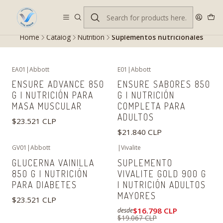
Despacho gratis en RM desde $100.000. Revisa las condiciones.
Home
Catalog
Nutrition
Suplementos nutricionales
EA01
|
Abbott
E01
|
Abbott
ENSURE ADVANCE 850
ENSURE SABORES 850
G | NUTRICIÓN PARA
G | NUTRICIÓN
MASA MUSCULAR
COMPLETA PARA
ADULTOS
$23.521 CLP
$21.840 CLP
GV01
|
Abbott
|
Vivalite
-12%
OFF
GLUCERNA VAINILLA
SUPLEMENTO
850 G | NUTRICIÓN
VIVALITE GOLD 900 G
PARA DIABETES
| NUTRICIÓN ADULTOS
MAYORES
$23.521 CLP
$16.798 CLP
desde
$19.067 CLP