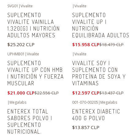
SVG01
|
Vivalite
|
Vivalite
-14%
OFF
SUPLEMENTO
SUPLEMENTO
VIVALITE VAINILLA
VIVALITE UP |
1.320[G] | NUTRICIÓN
NUTRICIÓN
ADULTOS MAYORES
EQUILIBRADA ADULTOS
$25.202 CLP
$15.958 CLP
$18.479 CLP
UPHMB01
|
Vivalite
|
Vivalite
-7%
OFF
-6%
OFF
SUPLEMENTO
VIVALITE SOY |
VIVALITE UP CON HMB
SUPLEMENTO CON
| NUTRICIÓN Y FUERZA
PROTEÍNA DE SOYA Y
MUSCULAR
VITAMINAS
$21.000 CLP
$12.597 CLP
$22.556 CLP
$13.437 CLP
|
Megalabs
001-070-00205
|
Megalabs
ENTEREX TOTAL
ENTEREX DIABETIC
SABORES POLVO |
400 G POLVO
SUPLEMENTO
$13.857 CLP
NUTRICIONAL.