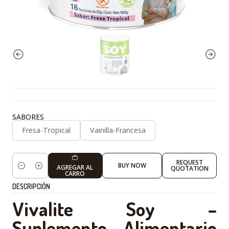
SABORES
Fresa-Tropical
Vainilla-Francesa
REQUEST
BUY NOW
AGREGAR AL
QUOTATION
Cantidad
CARRO
DESCRIPCIÓN
Vivalite Soy –
Suplemento Alimentario