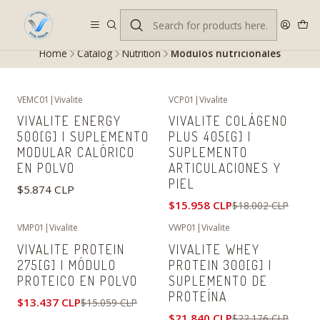
Despacho gratis en RM desde $100.000. Revisa las condiciones.
Home
Catalog
Nutrition
Módulos nutricionales
VEMC01
|
Vivalite
VCP01
|
Vivalite
-11%
OFF
VIVALITE ENERGY
VIVALITE COLÁGENO
500[G] | SUPLEMENTO
PLUS 405[G] |
MODULAR CALÓRICO
SUPLEMENTO
EN POLVO
ARTICULACIONES Y
PIEL
$5.874 CLP
$15.958 CLP
$18.002 CLP
VMP01
|
Vivalite
VWP01
|
Vivalite
-11%
OFF
-2%
OFF
VIVALITE PROTEIN
VIVALITE WHEY
275[G] | MÓDULO
PROTEIN 300[G] |
PROTEICO EN POLVO
SUPLEMENTO DE
PROTEÍNA
$13.437 CLP
$15.059 CLP
$21.840 CLP
$22.176 CLP