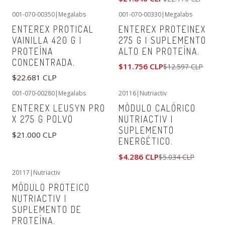
001-070-00350
|
Megalabs
001-070-00330
|
Megalabs
-7%
OFF
ENTEREX PROTICAL
ENTEREX PROTEINEX
VAINILLA 420 G |
275 G | SUPLEMENTO
PROTEÍNA
ALTO EN PROTEÍNA.
CONCENTRADA.
$11.756 CLP
$12.597 CLP
$22.681 CLP
001-070-00280
|
Megalabs
20116
|
Nutriactiv
-15%
OFF
ENTEREX LEUSYN PRO
MÓDULO CALÓRICO
X 275 G POLVO
NUTRIACTIV |
SUPLEMENTO
$21.000 CLP
ENERGÉTICO.
$4.286 CLP
$5.034 CLP
20117
|
Nutriactiv
-7%
OFF
MÓDULO PROTEICO
NUTRIACTIV |
SUPLEMENTO DE
PROTEÍNA.