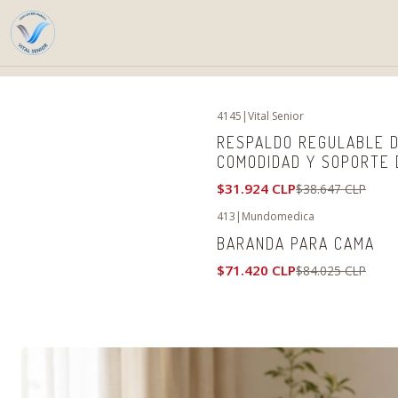
4145
|
Vital Senior
-17%
OFF
RESPALDO REGULABLE D
COMODIDAD Y SOPORTE 
$31.924 CLP
$38.647 CLP
413
|
Mundomedica
-15%
OFF
BARANDA PARA CAMA
Exhausted
$71.420 CLP
$84.025 CLP