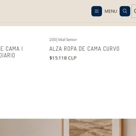
Despacho gratis en RM desde $100.000. Revisa las condiciones.
MENU
Home
Catalog
Technical Solutions
Daily Life
Bedroom
200
|
Vital Senior
E CAMA |
ALZA ROPA DE CAMA CURVO
DIARIO
$15.118 CLP