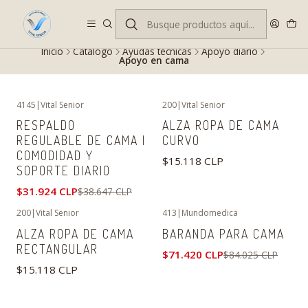
Despacho gratis en RM desde $100.000. Revisa las condiciones.
Inicio
Catálogo
Ayudas técnicas
Apoyo diario
Apoyo en cama
4145
|
Vital Senior
200
|
Vital Senior
-17%
OFF
RESPALDO
ALZA ROPA DE CAMA
REGULABLE DE CAMA |
CURVO
COMODIDAD Y
$15.118 CLP
SOPORTE DIARIO
$31.924 CLP
$38.647 CLP
200
|
Vital Senior
413
|
Mundomedica
-15%
OFF
ALZA ROPA DE CAMA
BARANDA PARA CAMA
Agotado
RECTANGULAR
$71.420 CLP
$84.025 CLP
$15.118 CLP