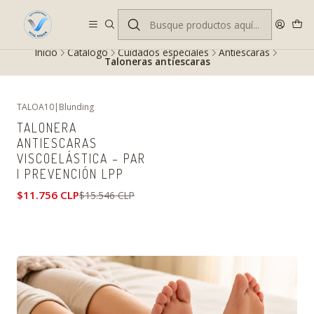
Despacho gratis en RM desde $100.000. Revisa las condiciones.
Inicio
Catálogo
Cuidados especiales
Antiescaras
Taloneras antiescaras
TALOA10
|
Blunding
-24%
OFF
TALONERA
ANTIESCARAS
VISCOELÁSTICA – PAR
| PREVENCIÓN LPP
$11.756 CLP
$15.546 CLP