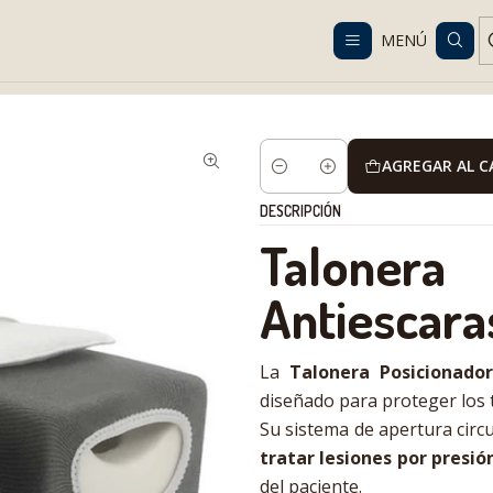
Despacho gratis en RM desde $100.000. Revisa las condiciones.
MENÚ
ales
Antiescaras
Taloneras antiescaras
Talonera Antiescaras Vis
AGREGAR AL 
Cantidad
DESCRIPCIÓN
Taloner
Antiescaras
La
Talonera Posicionador
diseñado para proteger los 
Su sistema de apertura circ
tratar lesiones por presió
del paciente.