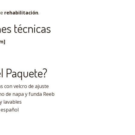
de
rehabilitación
.
nes técnicas
cm]
el Paquete?
as con velcro de ajuste
eno de napa y funda Reeb
y lavables
 español