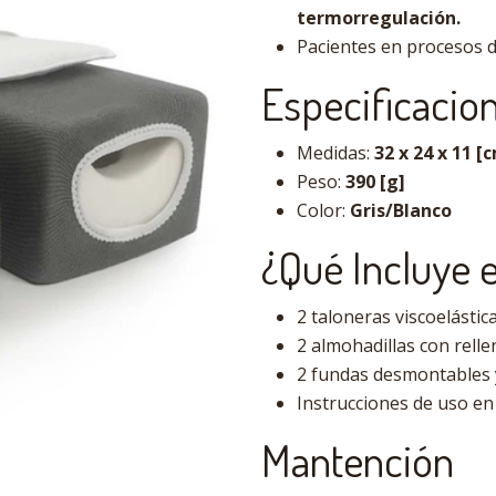
termorregulación.
Pacientes en procesos 
Especificacio
Medidas:
32 x 24 x 11 [
Peso:
390 [g]
Color:
Gris/Blanco
¿Qué Incluye 
2 taloneras viscoelástic
2 almohadillas con rell
2 fundas desmontables 
Instrucciones de uso en
Mantención