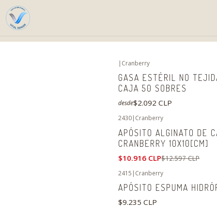
|
Cranberry
GASA ESTÉRIL NO TEJI
CAJA 50 SOBRES
$2.092 CLP
desde
2430
|
Cranberry
-13%
OFF
APÓSITO ALGINATO DE C
CRANBERRY 10X10[CM]
$10.916 CLP
$12.597 CLP
2415
|
Cranberry
APÓSITO ESPUMA HIDRÓF
$9.235 CLP