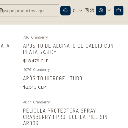
CL
736
|
Cranberry
LATA
APÓSITO DE ALGINATO DE CALCIO CON
PLATA 5X5[CM]
$18.479 CLP
4076
|
Cranberry
APÓSITO HIDROGEL TUBO
$2.513 CLP
4077
|
Cranberry
-5%
OFF
R
PELÍCULA PROTECTORA SPRAY
CRANBERRY | PROTEGE LA PIEL SIN
ARDOR