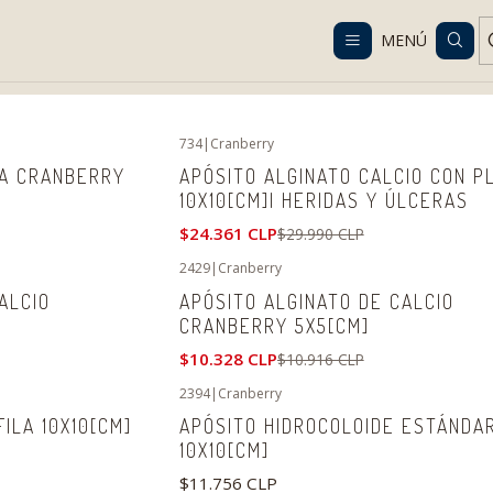
Despacho gratis en RM desde $100.000. Revisa las condiciones.
MENÚ
Inicio
Catálogo
Curaciones y desechables
734
|
Cranberry
-19%
OFF
DA CRANBERRY
APÓSITO ALGINATO CALCIO CON P
10X10[CM]| HERIDAS Y ÚLCERAS
$24.361 CLP
$29.990 CLP
2429
|
Cranberry
-5%
OFF
ALCIO
APÓSITO ALGINATO DE CALCIO
CRANBERRY 5X5[CM]
$10.328 CLP
$10.916 CLP
2394
|
Cranberry
ILA 10X10[CM]
APÓSITO HIDROCOLOIDE ESTÁNDA
10X10[CM]
$11.756 CLP