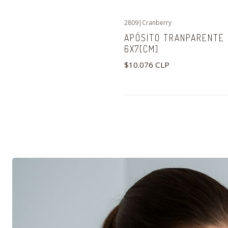
2809
|
Cranberry
APÓSITO TRANPARENTE 
6X7[CM]
$10.076 CLP