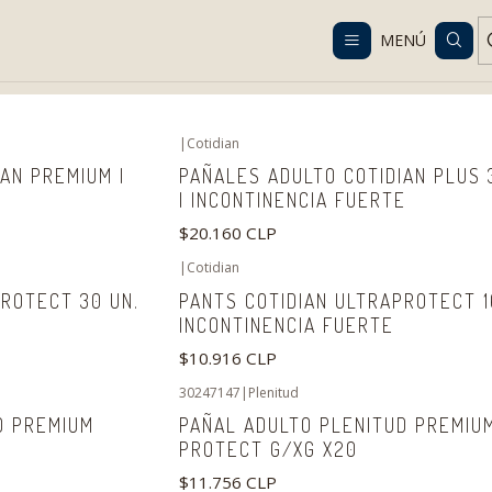
Despacho gratis en RM desde $100.000. Revisa las condiciones.
MENÚ
o
Catálogo
Cuidado personal e higiene
Pañales y pants para adu
|
Cotidian
AN PREMIUM |
PAÑALES ADULTO COTIDIAN PLUS 
| INCONTINENCIA FUERTE
$20.160 CLP
|
Cotidian
PROTECT 30 UN.
PANTS COTIDIAN ULTRAPROTECT 16
INCONTINENCIA FUERTE
$10.916 CLP
30247147
|
Plenitud
D PREMIUM
PAÑAL ADULTO PLENITUD PREMIU
PROTECT G/XG X20
$11.756 CLP