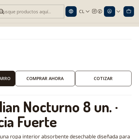
CL
an Nocturno 8 un. · Incontinencia Fuerte
CARRO
COMPRAR AHORA
COTIZAR
ian Nocturno 8 un. ·
cia Fuerte
 una ropa interior absorbente desechable diseñada para