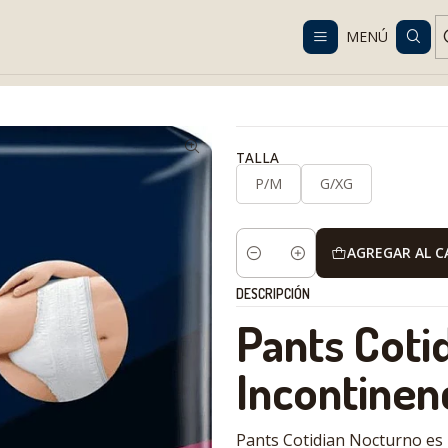
Despacho gratis en RM desde $100.000. Revisa las condiciones.
MENÚ
ene
Pañales y pants para adultos
Pants para adultos
Pants Cotidi
TALLA
P/M
G/XG
AGREGAR AL 
Cantidad
DESCRIPCIÓN
Pants Cotid
Incontinen
Pants Cotidian Nocturno es