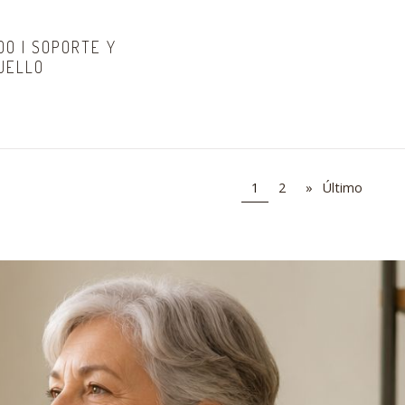
DO | SOPORTE Y
CUELLO
1
2
»
Último