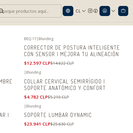
CL
BEQ-17
|
Blunding
-14%
OFF
CORRECTOR DE POSTURA INTELIGENTE
CON SENSOR | MEJORA TU ALINEACIÓN
$12.597 CLP
$14.622 CLP
|
Blunding
-8%
OFF
OMBRE
COLLAR CERVICAL SEMIRRÍGIDO |
SOPORTE ANATÓMICO Y CONFORT
$4.782 CLP
$5.210 CLP
|
Blunding
-7%
OFF
AR |
SOPORTE LUMBAR DYNAMIC
$23.941 CLP
$25.630 CLP