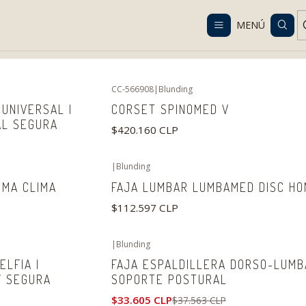
Despacho gratis en RM desde $100.000. Revisa las condiciones.
MENÚ
Inicio
Catálogo
Ortopedia y rehabilitación
Cuello y columna
CC-566908
|
Blunding
UNIVERSAL |
CORSET SPINOMED V
AL SEGURA
$420.160 CLP
|
Blunding
EMA CLIMA
FAJA LUMBAR LUMBAMED DISC H
$112.597 CLP
|
Blunding
-11%
OFF
ELFIA |
FAJA ESPALDILLERA DORSO-LUMB
 Y SEGURA
SOPORTE POSTURAL
$33.605 CLP
$37.563 CLP