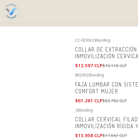
CC-0230U
|
Blunding
-17%
OFF
COLLAR DE EXTRACCIÓN 
No disponible
INMOVILIZACIÓN CERVIC
$12.597 CLP
$15.118 CLP
BK200
|
Blunding
-4%
OFF
FAJA LUMBAR CON SIST
COMFORT MUJER
$61.261 CLP
$63.782 CLP
|
Blunding
-10%
OFF
COLLAR CERVICAL FILAD
INMOVILIZACIÓN RÍGIDA
$15.958 CLP
$17.647 CLP