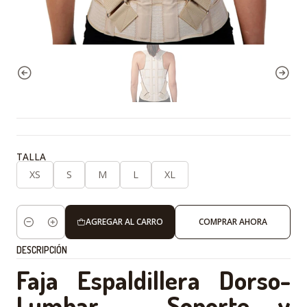
TALLA
XS
S
M
L
XL
AGREGAR AL CARRO
COMPRAR AHORA
Cantidad
DESCRIPCIÓN
Faja Espaldillera Dorso-
Lumbar – Soporte y