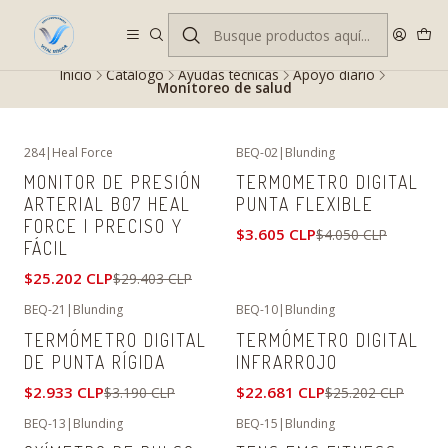
Despacho gratis en RM desde $100.000. Revisa las condiciones.
Inicio
Catálogo
Ayudas técnicas
Apoyo diario
Monitoreo de salud
284
|
Heal Force
BEQ-02
|
Blunding
-14%
OFF
-11%
OFF
MONITOR DE PRESIÓN
TERMOMETRO DIGITAL
ARTERIAL B07 HEAL
PUNTA FLEXIBLE
FORCE | PRECISO Y
$3.605 CLP
$4.050 CLP
FÁCIL
$25.202 CLP
$29.403 CLP
BEQ-21
|
Blunding
BEQ-10
|
Blunding
-8%
OFF
-10%
OFF
TERMÓMETRO DIGITAL
TERMÓMETRO DIGITAL
DE PUNTA RÍGIDA
INFRARROJO
$2.933 CLP
$22.681 CLP
$3.190 CLP
$25.202 CLP
BEQ-13
|
Blunding
BEQ-15
|
Blunding
-8%
OFF