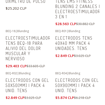
OXÍMETRO DE PULSO
TENS EMS FITNESS
BLUNDING 2 CANALES |
$25.202 CLP
ELECTROESTIMULADOR
3 EN 1
$28.563 CLP
$30.882 CLP
BEQ-18
|
Blunding
BEQ-R01
|
Blunding
-13%
OFF
-6%
OFF
ELECTROESTIMULADOR
ELECTRODOS TENS
TENS BEQ-18 PARA
40X40 MM PACK 4
ALIVIO DEL DOLOR
UNIDADES. TENS
MUSCULAR Y
$2.849 CLP
$3.025 CLP
NERVIOSO
$29.403 CLP
$33.605 CLP
BEQ-R02
|
Blunding
BEQ-R04
|
Blunding
-6%
OFF
-6%
OFF
ELECTRODOS CON GEL
ELECTRODOS CON GEL
50X50[MM] | PACK 4
50X90[MM] | PACK 4
UNID. TENS
UNID. TENS
$2.849 CLP
$5.874 CLP
$3.025 CLP
$6.218 CLP