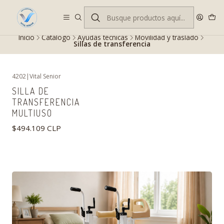
Despacho gratis en RM desde $100.000. Revisa las condiciones.
Inicio
Catálogo
Ayudas técnicas
Movilidad y traslado
Sillas de transferencia
4202
|
Vital Senior
SILLA DE
TRANSFERENCIA
MULTIUSO
$494.109 CLP