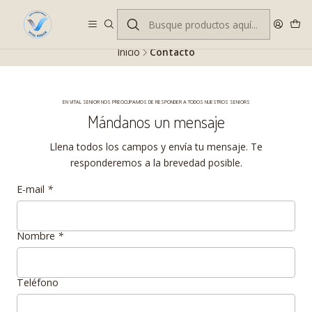
Despacho gratis en RM desde $100.000. Revisa las condiciones.
Inicio
Contacto
EN VITAL SENIOR NOS PREOCUPAMOS DE RESPONDER A TODOS NUESTROS SENIORS
Mándanos un mensaje
Llena todos los campos y envía tu mensaje. Te
responderemos a la brevedad posible.
E-mail
*
Nombre
*
Teléfono