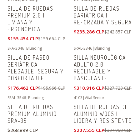
-3%
OFF
-3%
OFF
SILLA DE RUEDAS
SILLA DE RUEDAS
PREMIUM 2.0 |
BARIÁTRICA |
LIVIANA Y
REFORZADA Y SEGURA
ERGONÓMICA
$235.286 CLP
$242.857 CLP
$155.454 CLP
$159.664 CLP
SRA-3046
|
Blunding
SRAL-3346
|
Blunding
-10%
OFF
-5%
OFF
SILLA DE PASEO
SILLA NEUROLÓGICA
GERIÁTRICA |
ADULTO 2.0 |
PLEGABLE, SEGURA Y
RECLINABLE Y
CONFORTABLE
BASCULANTE
$176.462 CLP
$310.916 CLP
$195.966 CLP
$327.723 CLP
SRAL-3546
|
Blunding
4103
|
Vital Senior
-32%
OFF
SILLA DE RUEDAS
SILLA DE RUEDAS DE
No disponible
PREMIUM ALUMINIO
ALUMINIO WQ05 |
SRA-35
LIGERA Y RESISTENTE
$268.899 CLP
$207.555 CLP
$304.958 CLP