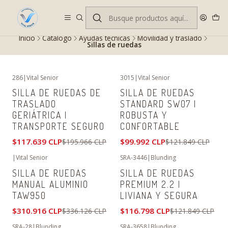
Despacho gratis en RM desde $100.000. Revisa las condiciones.
Inicio
Catálogo
Ayudas técnicas
Movilidad y traslado
Sillas de ruedas
286
|
Vital Senior
3015
|
Vital Senior
-40%
OFF
-18%
OFF
SILLA DE RUEDAS DE
SILLA DE RUEDAS
TRASLADO
STANDARD SW07 |
GERIÁTRICA |
ROBUSTA Y
TRANSPORTE SEGURO
CONFORTABLE
$117.639 CLP
$99.992 CLP
$195.966 CLP
$121.849 CLP
|
Vital Senior
SRA-3446
|
Blunding
-8%
OFF
-4%
OFF
SILLA DE RUEDAS
SILLA DE RUEDAS
No disponible
MANUAL ALUMINIO
PREMIUM 2.2 |
TAW950
LIVIANA Y SEGURA
$310.916 CLP
$116.798 CLP
$336.126 CLP
$121.849 CLP
SRA-28
|
Blunding
SRA-3658
|
Blunding