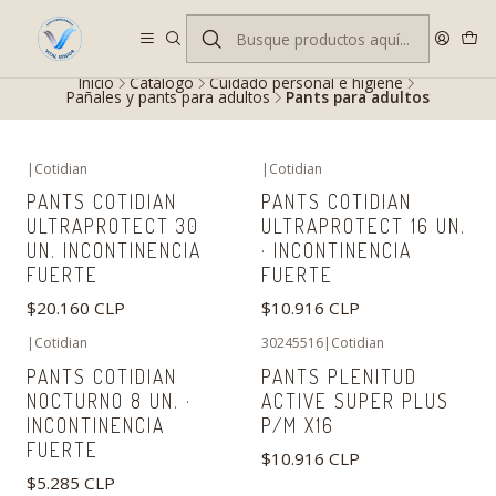
Despacho gratis en RM desde $100.000. Revisa las condiciones.
Inicio
Catálogo
Cuidado personal e higiene
Pañales y pants para adultos
Pants para adultos
|
Cotidian
|
Cotidian
PANTS COTIDIAN
PANTS COTIDIAN
ULTRAPROTECT 30
ULTRAPROTECT 16 UN.
UN. INCONTINENCIA
· INCONTINENCIA
FUERTE
FUERTE
$20.160 CLP
$10.916 CLP
|
Cotidian
30245516
|
Cotidian
PANTS COTIDIAN
PANTS PLENITUD
NOCTURNO 8 UN. ·
ACTIVE SUPER PLUS
INCONTINENCIA
P/M X16
FUERTE
$10.916 CLP
$5.285 CLP