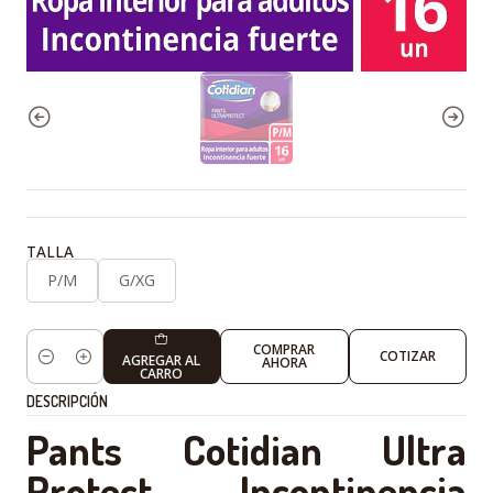
TALLA
P/M
G/XG
COMPRAR
COTIZAR
AGREGAR AL
AHORA
Cantidad
CARRO
DESCRIPCIÓN
Pants Cotidian Ultra
Protect – Incontinencia