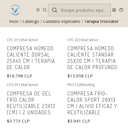
Despacho gratis en RM desde $100.000. Revisa las condiciones.
Inicio
Catálogo
Cuidados especiales
Terapia frío/calor
CFC-01
|
Vital Senior
CFC-02
|
Vital Senior
COMPRESA HÚMEDO
COMPRESA HÚMEDO
CALIENTE DORSAL
CALIENTE STANDAR
25X45 CM | TERAPIA
25X30 CM | TERAPIA
DE CALOR
DE CALOR PROFUNDO
$16.798 CLP
$15.958 CLP
CFG-01
|
Vital Senior
PK-51S
|
Blunding
COMPRESA DE GEL
COMPRESA FRÍO-
FRÍO CALOR
CALOR SPORT 28X13
REUTILIZABLE 23X13
CM | ALIVIO EFICAZ Y
[CM] | 2 UNIDADES
REUTILIZABLE
$3.773 CLP
$3.941 CLP