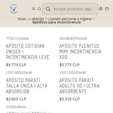
Despacho gratis en RM desde $100.000. Revisa las condiciones.
Inicio
Catálogo
Cuidado personal e higiene
Apósitos para incontinencia
77121
|
Cotidian
30244545
|
Plenitud
APÓSITO COTIDIAN
APÓSITO PLENITUD
UNISEX |
MIMI INCONTINENCIA
INCONTINENCIA LEVE
X20
$3.773 CLP
$3.773 CLP
120116020
|
Paratí
120112020
|
Paratí
APÓSITO PARATÍ
APÓSITO PARATÍ
TALLA ÚNICA | ALTA
ADULTO XG | ULTRA
ABSORCIÓN
ABSORBENTE
$2.933 CLP
$3.353 CLP
21336
|
Abena
-2%
OFF