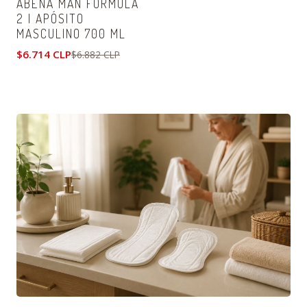
ABENA MAN FORMULA
No disponible
2 | APÓSITO
MASCULINO 700 ML
$6.714 CLP
$6.882 CLP