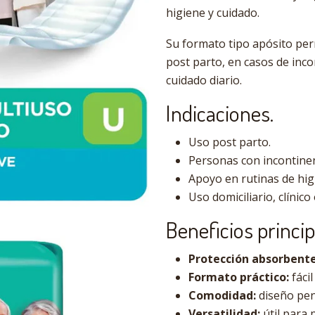
higiene y cuidado.
Su formato tipo apósito perm
post parto, en casos de inc
cuidado diario.
Indicaciones.
Uso post parto.
Personas con incontinen
Apoyo en rutinas de higi
Uso domiciliario, clínico 
Beneficios princip
Protección absorbente
Formato práctico:
fácil
Comodidad:
diseño pen
Versatilidad:
útil para 