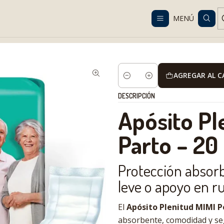
Despacho gratis en RM desde $100.000. Revisa las condiciones.
MENÚ
o personal e higiene
Apósitos para incontinencia
Apósito Plenitud
AGREGAR AL 
Cantidad
DESCRIPCIÓN
Apósito Pl
Parto – 20
Protección absorb
leve o apoyo en r
El
Apósito Plenitud MIMI P
absorbente, comodidad y seg