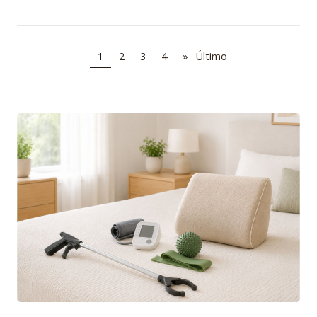
1
2
3
4
»
Último