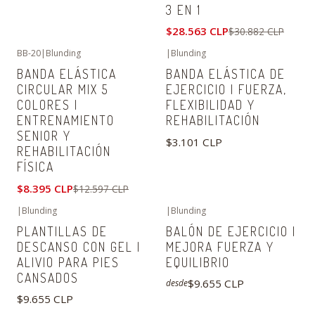
3 EN 1
$28.563 CLP
$30.882 CLP
BB-20
|
Blunding
|
Blunding
-33%
OFF
BANDA ELÁSTICA
BANDA ELÁSTICA DE
CIRCULAR MIX 5
EJERCICIO | FUERZA,
COLORES |
FLEXIBILIDAD Y
ENTRENAMIENTO
REHABILITACIÓN
SENIOR Y
$3.101 CLP
REHABILITACIÓN
FÍSICA
$8.395 CLP
$12.597 CLP
|
Blunding
|
Blunding
PLANTILLAS DE
BALÓN DE EJERCICIO |
DESCANSO CON GEL |
MEJORA FUERZA Y
ALIVIO PARA PIES
EQUILIBRIO
CANSADOS
$9.655 CLP
desde
$9.655 CLP