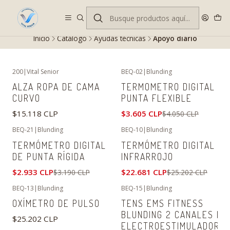
Despacho gratis en RM desde $100.000. Revisa las condiciones.
Inicio
Catálogo
Ayudas técnicas
Apoyo diario
200
|
Vital Senior
BEQ-02
|
Blunding
-11%
OFF
ALZA ROPA DE CAMA
TERMOMETRO DIGITAL
CURVO
PUNTA FLEXIBLE
$15.118 CLP
$3.605 CLP
$4.050 CLP
BEQ-21
|
Blunding
BEQ-10
|
Blunding
-8%
OFF
-10%
OFF
TERMÓMETRO DIGITAL
TERMÓMETRO DIGITAL
DE PUNTA RÍGIDA
INFRARROJO
$2.933 CLP
$22.681 CLP
$3.190 CLP
$25.202 CLP
BEQ-13
|
Blunding
BEQ-15
|
Blunding
-8%
OFF
OXÍMETRO DE PULSO
TENS EMS FITNESS
BLUNDING 2 CANALES |
$25.202 CLP
ELECTROESTIMULADOR