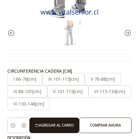
CIRCUNFERENCIA CADERA [CM]
I 66-76[cm]
IV 101-115[cm]
II 76-88[cm]
III 88-101[cm]
V 101-115[cm]
VI 115-130[cm]
VI 130-146[cm]
AGREGAR AL CARRO
COMPRAR AHORA
Cantidad
DESCRIPCIÓN