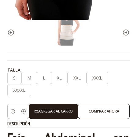
TALLA
S
M
L
XL
XXL
XXXL
XXXXL
AGREGAR AL CARRO
COMPRAR AHORA
Cantidad
DESCRIPCIÓN