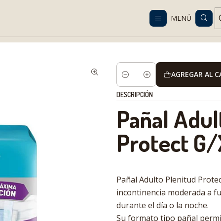
Despacho gratis en RM desde $100.000. Revisa las condiciones.
MENÚ
iene
Pañales y pants para adultos
Pañales para adultos
Pañal Ad
AGREGAR AL 
Cantidad
DESCRIPCIÓN
Pañal Adul
Protect G
Pañal Adulto Plenitud Prote
incontinencia moderada a fu
durante el día o la noche.
Su formato tipo pañal permit