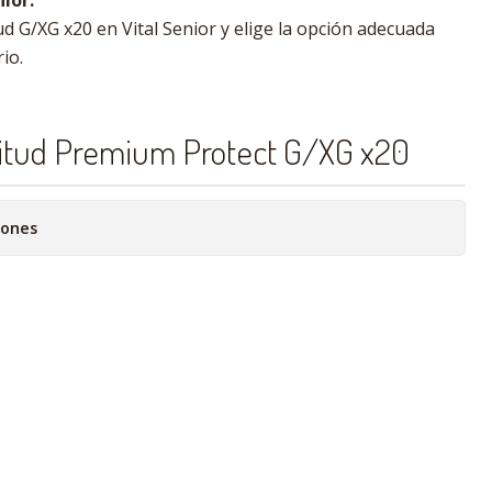
ior:
d G/XG x20 en Vital Senior y elige la opción adecuada
io.
nitud Premium Protect G/XG x20
iones