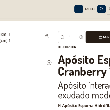
Despacho gratis en RM desde $100.000. Revisa las condiciones.
MENÚ
ciones y desechables
Gasas y apósitos para heridas
Apósito espum
AGR
Cantidad
DESCRIPCIÓN
Apósito Es
Cranberry
Apósito intera
exudado mode
El
Apósito Espuma Hidrófil