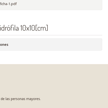
ficha-1.pdf
drófila 10x10[cm]
iones
s de las personas mayores.