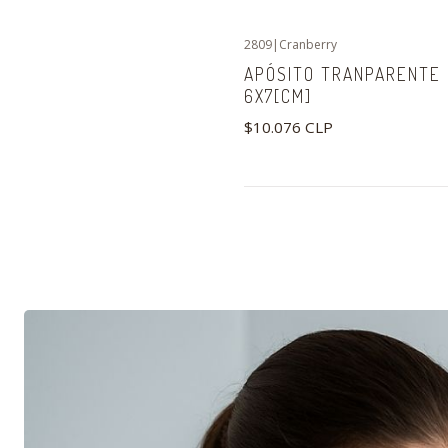
2809
|
Cranberry
APÓSITO TRANPARENTE 
6X7[CM]
$10.076 CLP