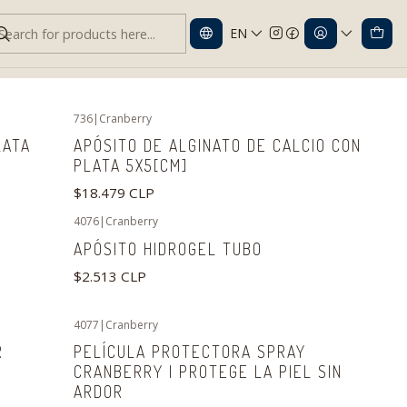
EN
736
|
Cranberry
LATA
APÓSITO DE ALGINATO DE CALCIO CON
PLATA 5X5[CM]
$18.479 CLP
4076
|
Cranberry
APÓSITO HIDROGEL TUBO
$2.513 CLP
4077
|
Cranberry
-5%
OFF
R
PELÍCULA PROTECTORA SPRAY
CRANBERRY | PROTEGE LA PIEL SIN
ARDOR