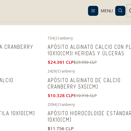
Despacho gratis en RM desde $100.000. Revisa las condiciones.
MENU
Home
Catalog
Healings and disposables
734
|
Cranberry
-19%
OFF
DA CRANBERRY
APÓSITO ALGINATO CALCIO CON P
10X10[CM]| HERIDAS Y ÚLCERAS
$24.361 CLP
$29.990 CLP
2429
|
Cranberry
-5%
OFF
ALCIO
APÓSITO ALGINATO DE CALCIO
CRANBERRY 5X5[CM]
$10.328 CLP
$10.916 CLP
2394
|
Cranberry
ILA 10X10[CM]
APÓSITO HIDROCOLOIDE ESTÁNDA
10X10[CM]
$11.756 CLP