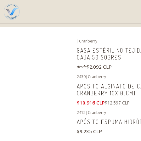
|
Cranberry
GASA ESTÉRIL NO TEJI
CAJA 50 SOBRES
$2.092 CLP
desde
2430
|
Cranberry
-13%
OFF
APÓSITO ALGINATO DE C
CRANBERRY 10X10[CM]
$10.916 CLP
$12.597 CLP
2415
|
Cranberry
APÓSITO ESPUMA HIDRÓF
$9.235 CLP