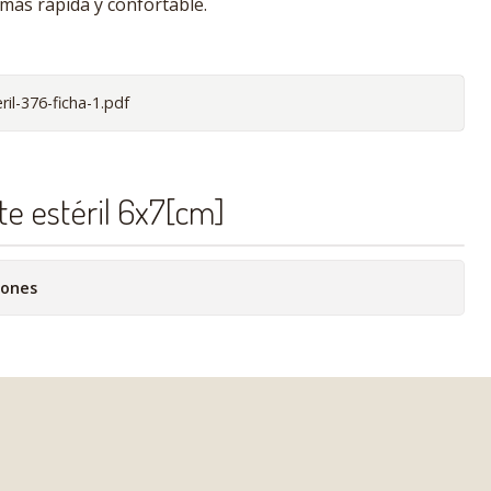
más rápida y confortable.
il-376-ficha-1.pdf
te estéril 6x7[cm]
iones