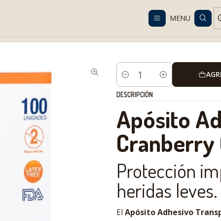
Despacho gratis en RM desde $100.000. Revisa las condiciones.
MENU
Healings and disposables
Gauze and Dressings
Apósito tranparen
AGR
Cantidad
DESCRIPCIÓN
Apósito Ad
Cranberry 
Protección im
heridas leves.
El
Apósito Adhesivo Transp