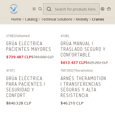
Despacho gratis en RM desde $100.000. Revisa las condiciones.
Home
Catalog
Technical Solutions
Mobility
Cranes
2768
|
Deltamed
4108
|
-4%
OFF
-2%
OFF
GRÚA ELÉCTRICA
GRÚA MANUAL |
No disponible
PACIENTES MAYORES
TRASLADO SEGURO Y
CONFORTABLE
$739.487 CLP
$769.000 CLP
$613.437 CLP
$625.202 CLP
4107
|
TM1350
|
Theramotion
GRÚA ELÉCTRICA
ARNÉS THERAMOTION
PARA PACIENTES |
| TRANSFERENCIAS
SEGURIDAD Y
SEGURAS Y ALTA
CONFORT
RESISTENCIA
$840.328 CLP
$46.210 CLP