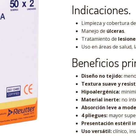
Indicaciones.
Limpieza y cobertura d
Manejo de
úlceras
.
Tratamiento de
lesion
Uso en áreas de salud, l
Beneficios pri
Diseño no tejido:
menor
Textura suave y resis
Hipoalergénica:
minimi
Material inerte:
no inte
Absorción leve a mode
4 pliegues:
mayor superf
Presentación estéril in
Uso versátil:
clínico, in