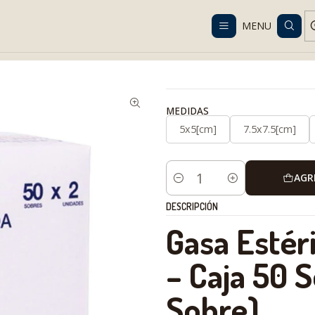
Despacho gratis en RM desde $100.000. Revisa las condiciones.
MENU
gs and disposables
Gauze and Dressings
Gasa Estéril No Tejida 
MEDIDAS
5x5[cm]
7.5x7.5[cm]
AGR
Cantidad
DESCRIPCIÓN
Gasa Estér
– Caja 50 
Sobre)