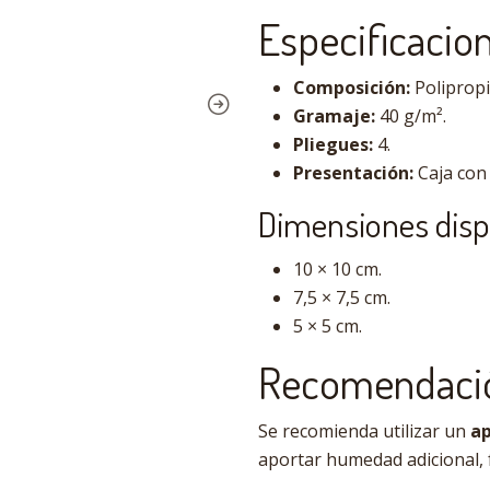
Especificacion
Composición:
Polipropi
Gramaje:
40 g/m².
Pliegues:
4.
Presentación:
Caja con 
Dimensiones disp
10 × 10 cm.
7,5 × 7,5 cm.
5 × 5 cm.
Recomendació
Se recomienda utilizar un
ap
aportar humedad adicional, 