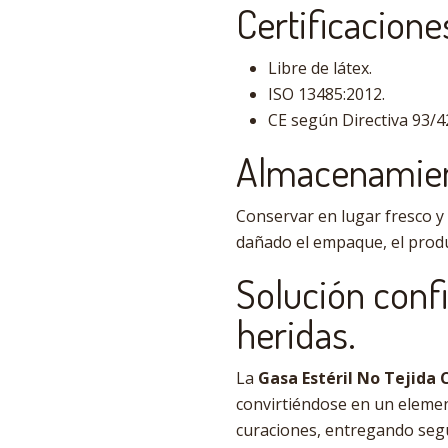
Certificacione
Libre de látex.
ISO 13485:2012.
CE según Directiva 93/4
Almacenamien
Conservar en lugar fresco y
dañado el empaque, el produc
Solución confi
heridas.
La
Gasa Estéril No Tejida 
convirtiéndose en un elemen
curaciones, entregando segu