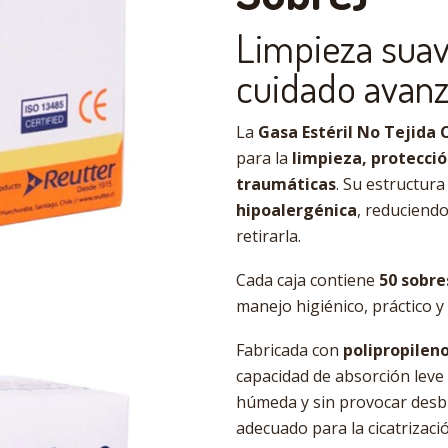
Limpieza suav
cuidado avanz
La
Gasa Estéril No Tejida 
para la
limpieza, protecció
traumáticas
. Su estructura
hipoalergénica
, reduciendo
retirarla.
Cada caja contiene
50 sobre
manejo higiénico, práctico y
Fabricada con
polipropilen
capacidad de absorción lev
húmeda y sin provocar desb
adecuado para la cicatrizaci