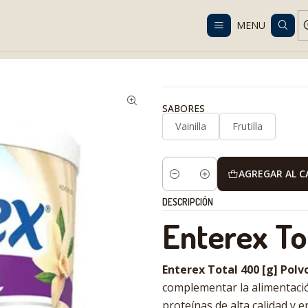
Despacho gratis en RM desde $100.000. Revisa las condiciones.
MENU
tion
Suplementos nutricionales
Enterex Total Sabores Polvo | Su
SABORES
Vainilla
Frutilla
AGREGAR AL 
Cantidad
DESCRIPCIÓN
Enterex To
Enterex Total 400 [g] Polv
complementar la alimentació
proteínas de alta calidad y e