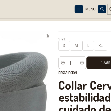
Despacho gratis en RM desde $100.000. Revisa las condiciones.
MENU
Rehabilitation
Neck and Spine
Cuello
Collar Cervical Blando | So
SIZE
S
M
L
XL
AGR
Cantidad
DESCRIPCIÓN
Collar Cerv
estabilida
cuidado de 