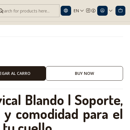
EN
porte y Estabilidad para el Cuello
EGAR AL CARRO
BUY NOW
ical Blando | Soporte,
d y comodidad para el
tu cuello.