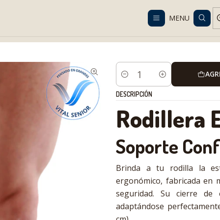
Despacho gratis en RM desde $100.000. Revisa las condiciones.
MENU
Catalog
Orthopedics and Rehabilitation
Knee
Rodillera Elástica 
AGR
Cantidad
DESCRIPCIÓN
Rodillera 
Soporte Confi
Brinda a tu rodilla la es
ergonómico, fabricada en m
seguridad. Su cierre de 
adaptándose perfectamente 
cm).