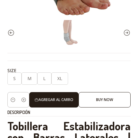
SIZE
S
M
L
XL
AGREGAR AL CARRO
BUY NOW
Cantidad
DESCRIPCIÓN
Tobillera Estabilizadora
con Barras Laterales |