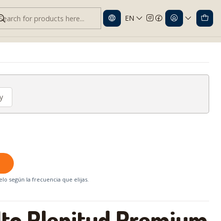
EN
Plenitud Premium Protect G/XG x20 · Compra Programada
y
lo según la frecuencia que elijas.
lto Plenitud Premium