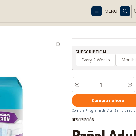
Despacho gratis en RM desde $100.000. Revisa las condiciones.
MENU
 e Higiene
Pañales y Pants Adultos
Pañales Senior
Pañal Adulto 
SUBSCRIPTION
Every 2 Weeks
Monthl
Cantidad
Comprar ahora
Compra Programada Vital Senior: recíbe
DESCRIPCIÓN
Pañal Adu