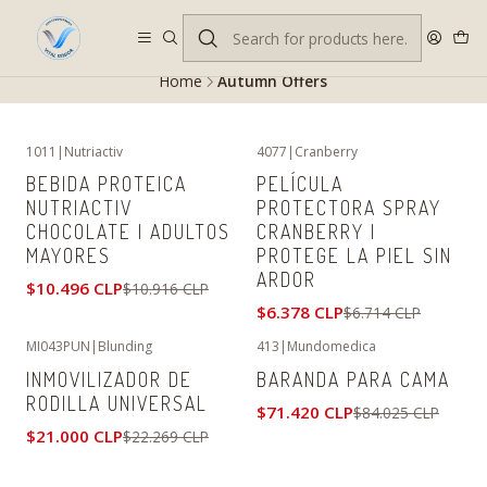
Despacho gratis en RM desde $100.000. Revisa las condiciones.
Home
Autumn Offers
1011
|
Nutriactiv
4077
|
Cranberry
-4%
OFF
-5%
OFF
BEBIDA PROTEICA
PELÍCULA
NUTRIACTIV
PROTECTORA SPRAY
CHOCOLATE | ADULTOS
CRANBERRY |
MAYORES
PROTEGE LA PIEL SIN
ARDOR
$10.496 CLP
$10.916 CLP
$6.378 CLP
$6.714 CLP
MI043PUN
|
Blunding
413
|
Mundomedica
-6%
OFF
-15%
OFF
INMOVILIZADOR DE
BARANDA PARA CAMA
Exhausted
RODILLA UNIVERSAL
$71.420 CLP
$84.025 CLP
$21.000 CLP
$22.269 CLP